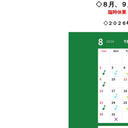
◇８月、９
臨時休業
◇２０２６