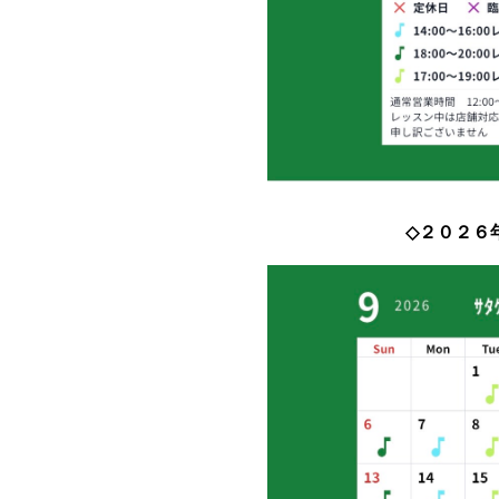
◇２０２６